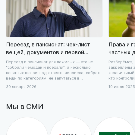
Переезд в пансионат: чек-лист
Права и 
вещей, документов и первой
частных 
недели без стресса
договор, 
Переезд в пансионат для пожилых — это не
Разберёмся,
“собрали чемодан и поехали”, а несколько
закреплены з
понятных шагов: подготовить человека, собрать
«правильный»
вещи по категориям, не запутаться в
кто контроли
документах и пройти первую неделю без
престарелых
30 января 2026
10 июля 2025
эмоциональных качелей.
Мы в СМИ