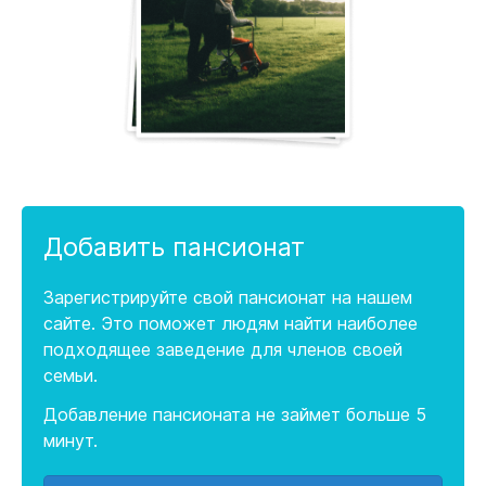
Добавить пансионат
Зарегистрируйте свой пансионат на нашем
сайте. Это поможет людям найти наиболее
подходящее заведение для членов своей
семьи.
Добавление пансионата не займет больше 5
минут.