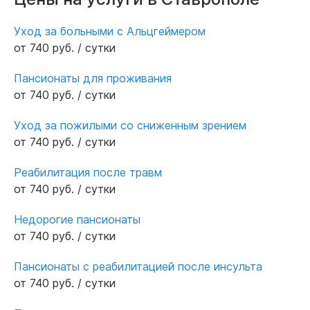
индивидуальный подход к каждому
постояльцу. Сердечно благодарю весь
Уход за больными с Альцгеймером
персонал пансионата, находящегося на
от 740 руб. / сутки
ул.Тельмана, за заботу о моей маме.
Заведующая Екатерина добрейшей души
Пансионаты для проживания
человек, сиделки Ольга и Любовь отзывчивые
от 740 руб. / сутки
и заботливые. Спасибо всем кто участвует в
Уход за пожилыми со сниженным зрением
уходе за больными и готовит им еду. Если
от 740 руб. / сутки
вам важно доверить близкого человека
надежным рукам профессионалов,
Реабилитация после травм
рекомендую именно этот пансионат.
от 740 руб. / сутки
Недорогие пансионаты
от 740 руб. / сутки
Пансионаты с реабилитацией после инсульта
от 740 руб. / сутки