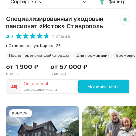
Сортировать
Фильтр
Специализированный уходовый
КОМФОРТ
пансионат «Исток» Ставрополь
4.7
4 отзыва
г.Ставрополь ул. Кирова 25
После перелома шейки бедра
Для проживания
Временно
от 1 900 ₽
от 57 000 ₽
в день
в месяц
Осталось 4
Наличие мест
свободных места
КОМФОРТ