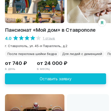
Пансионат «Мой дом» в Ставрополе
4.0
1 отзыв
г. Ставрополь, ул. 45-я Параллель, д.2
После перелома шейки бедра
Для людей с деменцией
П
от 740 ₽
от 24 000 ₽
в день
в месяц
Оставить заявку