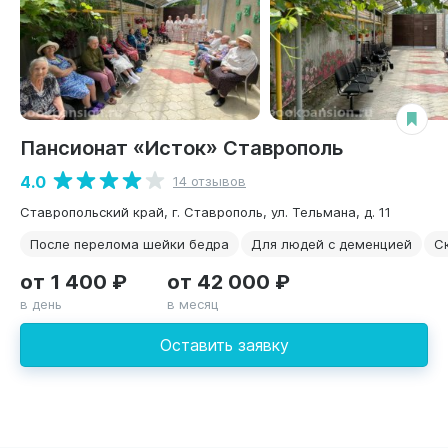
Пансионат «Исток» Ставрополь
4.0
14 отзывов
Ставропольский край, г. Ставрополь, ул. Тельмана, д. 11
После перелома шейки бедра
Для людей с деменцией
С
от 1 400 ₽
от 42 000 ₽
в день
в месяц
Оставить заявку