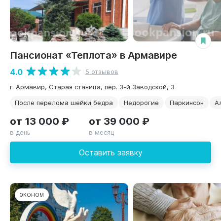
Пансионат «Теплота» в Армавире
4.0
5 отзывов
г. Армавир, Старая станица, пер. 3-й Заводской, 3
После перелома шейки бедра
Недорогие
Паркинсон
А
от 13 000 ₽
от 39 000 ₽
в день
в месяц
Оставить заявку
ЭКОНОМ