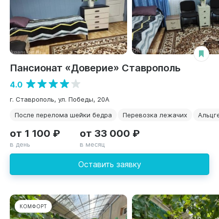
Пансионат «Доверие» Ставрополь
4.0
г. Ставрополь, ул. Победы, 20А
После перелома шейки бедра
Перевозка лежачих
Альцг
от 1 100 ₽
от 33 000 ₽
в день
в месяц
Оставить заявку
КОМФОРТ