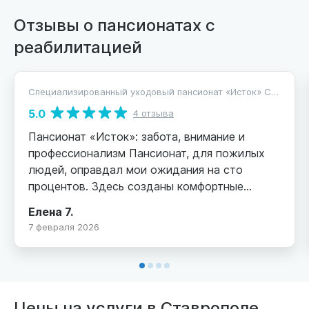
Отзывы о пансионатах с
реабилитацией
Специализированный уходовый пансионат «Исток» Ставрополь
5.0
4 отзыва
Пансионат «Исток»: забота, внимание и
профессионализм Пансионат, для пожилых
людей, оправдал мои ожидания на сто
процентов. Здесь созданы комфортные
условия проживания и высококлассный уход
Елена 7.
за лежачими больными. Особое внимание
7 февраля 2026
уделяется персоналу: квалифицированные
сиделки круглосуточно обеспечивают
качественный уход, своевременно выполняют
назначения врачей и поддерживают чистоту
палат. Отдельно хочется отметить
Цены на услуги в Ставрополе