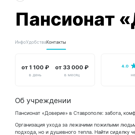
Пансионат «
Инфо
Удобства
Контакты
от 1 100 ₽
от 33 000 ₽
4.0
в день
в месяц
н
Об учреждении
Пансионат «Доверие» в Ставрополе: забота, ком
Организация ухода за лежачими пожилыми людьм
подхода, но и душевного тепла. Найти сиделку ч