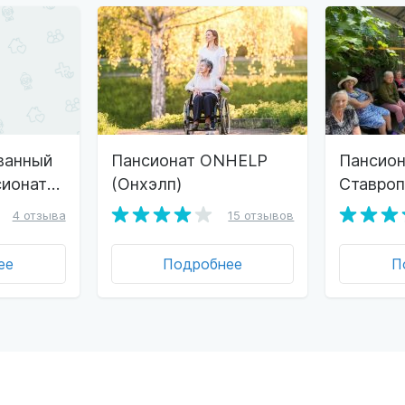
ванный
Пансионат ONHELP
Пансион
сионат
(Онхэлп)
Ставро
рополь
4 отзыва
15 отзывов
ее
Подробнее
П