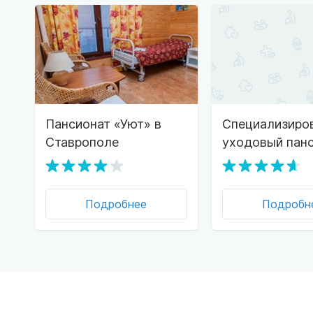
Пансионат «Уют» в
Специализиро
Ставрополе
уходовый пан
«Исток» Став
Подробнее
Подробн