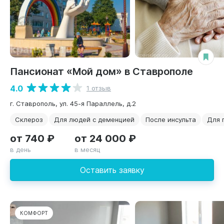
Пансионат «Мой дом» в Ставрополе
4.0
1 отзыв
г. Ставрополь, ул. 45-я Параллель, д.2
Склероз
Для людей с деменцией
После инсульта
Для 
от 740 ₽
от 24 000 ₽
в день
в месяц
Оставить заявку
КОМФОРТ