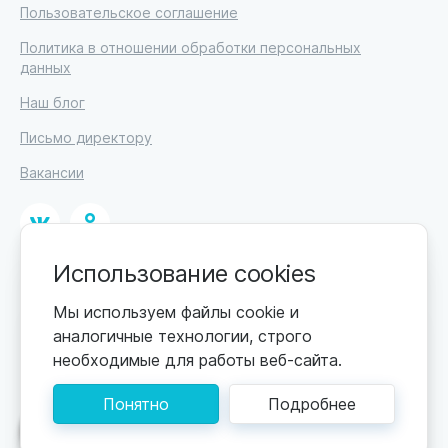
Пользовательское соглашение
Политика в отношении обработки персональных
данных
Наш блог
Письмо директору
Вакансии
Использование cookies
© 2026
ИП Высоцкий Дмитрий Петрович, ИНН 233610721148
Мы используем файлы cookie и
аналогичные технологии, строго
0+
Цены обновляются по мере поступления новой
необходимые для работы веб-сайта.
информации. Точную стоимость уточняйте у
пансионата. Информация, предоставленная на сайте,
Понятно
Подробнее
не может быть использована для постановки
диагноза, назначения лечения и не заменяет прием
Поможем подобрать пансионат
врача.