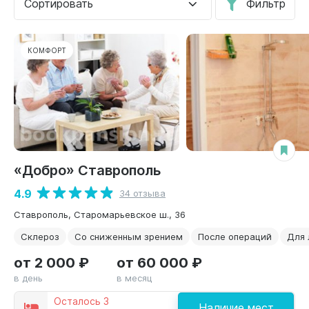
Сортировать
Фильтр
КОМФОРТ
«Добро» Ставрополь
4.9
34 отзыва
Ставрополь, Старомарьевское ш., 36
Склероз
Со сниженным зрением
После операций
Для 
от 2 000 ₽
от 60 000 ₽
в день
в месяц
Осталось 3
Наличие мест