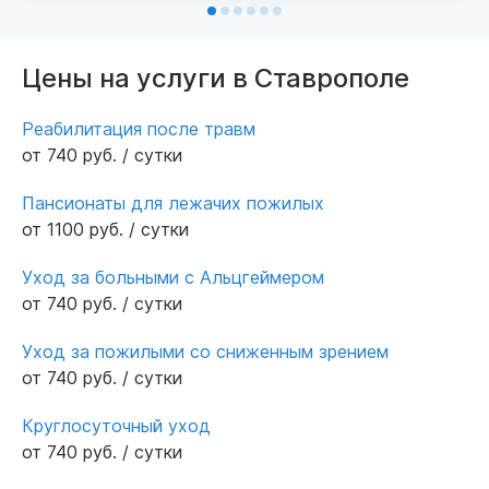
качественный уход, своевременно выполняют
назначения врачей и поддерживают чистоту
палат. Отдельно хочется отметить
Цены на услуги в Ставрополе
индивидуальный подход к каждому
постояльцу. Сердечно благодарю весь
Реабилитация после травм
персонал пансионата, находящегося на
от 740 руб. / сутки
ул.Тельмана, за заботу о моей маме.
Заведующая Екатерина добрейшей души
Пансионаты для лежачих пожилых
человек, сиделки Ольга и Любовь отзывчивые
от 1100 руб. / сутки
и заботливые. Спасибо всем кто участвует в
Уход за больными с Альцгеймером
уходе за больными и готовит им еду. Если
от 740 руб. / сутки
вам важно доверить близкого человека
надежным рукам профессионалов,
Уход за пожилыми со сниженным зрением
рекомендую именно этот пансионат.
от 740 руб. / сутки
Круглосуточный уход
от 740 руб. / сутки