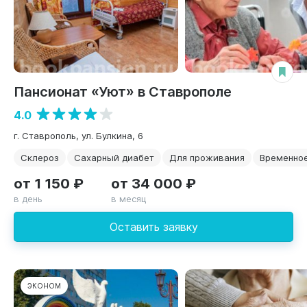
Пансионат «Уют» в Ставрополе
4.0
г. Ставрополь, ул. Булкина, 6
Склероз
Сахарный диабет
Для проживания
Временно
от 1 150 ₽
от 34 000 ₽
в день
в месяц
Оставить заявку
ЭКОНОМ