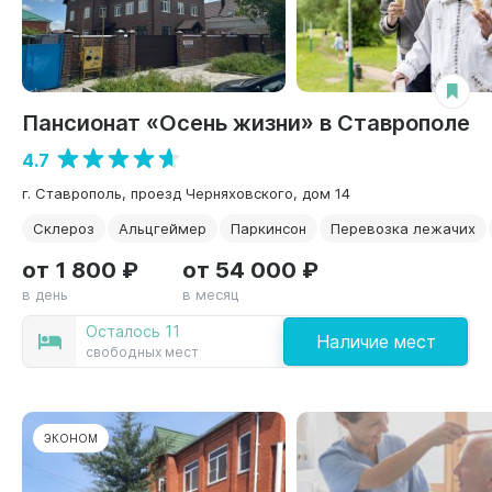
Пансионат «Осень жизни» в Ставрополе
4.7
г. Ставрополь, проезд Черняховского, дом 14
Склероз
Альцгеймер
Паркинсон
Перевозка лежачих
от 1 800 ₽
от 54 000 ₽
в день
в месяц
Осталось 11
Наличие мест
свободных мест
ЭКОНОМ