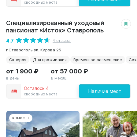
свободных места
Специализированный уходовый
КОМФОРТ
пансионат «Исток» Ставрополь
4.7
4 отзыва
г.Ставрополь ул. Кирова 25
Склероз
Для проживания
Временное размещение
Сах
от 1 900 ₽
от 57 000 ₽
в день
в месяц
Осталось 4
Наличие мест
свободных места
КОМФОРТ