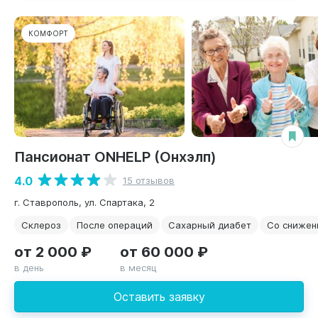
КОМФОРТ
Пансионат ONHELP (Онхэлп)
4.0
15 отзывов
г. Ставрополь, ул. Спартака, 2
Склероз
После операций
Сахарный диабет
Со снижен
от 2 000 ₽
от 60 000 ₽
в день
в месяц
Оставить заявку