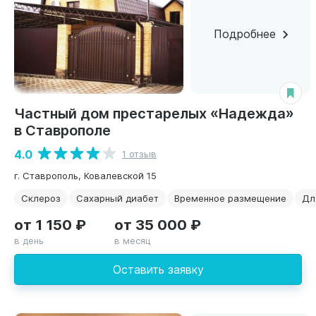
Подробнее
Частный дом престарелых «Надежда»
в Ставрополе
4.0
1 отзыв
г. Ставрополь, Ковалевской 15
Склероз
Сахарный диабет
Временное размещение
Дл
от 1 150 ₽
от 35 000 ₽
в день
в месяц
Оставить заявку