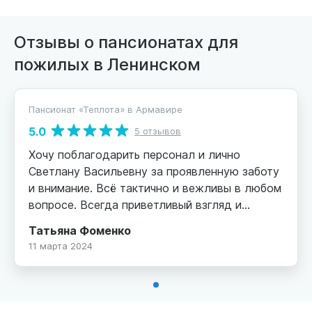
Отзывы о пансионатах для
пожилых в Ленинском
Пансионат «Теплота» в Армавире
5.0
5 отзывов
Хочу поблагодарить персонал и лично
Светлану Васильевну за проявленную заботу
и внимание. Всё тактично и вежливы в любом
вопросе. Всегда приветливый взгляд и
радостная улыбка персонала. Это все
Татьяна Фоменко
помогает осознать, что в своей проблеме я
11 марта 2024
не одна. Папу пришлось поместить в
пансионат, так как после ушиба перестал
ходить. Через три месяца, мне выслали фото
и видео, где папа сам ходил и поднимался по