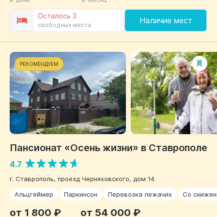
Осталось 3
Наличие мест
свободных места
РЕКОМЕНДУЕМ
Пансионат «Осень жизни» в Ставрополе
4.7
г. Ставрополь, проезд Черняховского, дом 14
Альцгеймер
Паркинсон
Перевозка лежачих
Со снижен
от 1 800 ₽
от 54 000 ₽