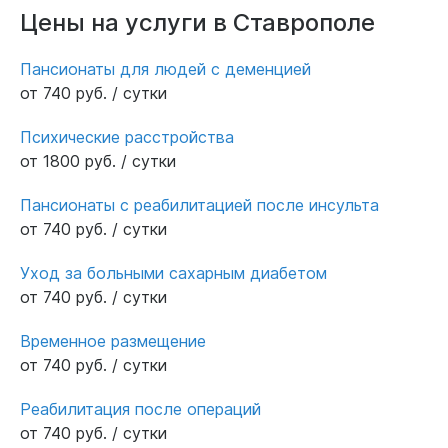
лестнице практическим сам. Характер у папы
Цены на услуги в Ставрополе
не простой. Не возможно уговорить , но не
смотря на это, девочки нашли подход и
Пансионаты для людей с деменцией
общий язык. Желаю вам сил и здоровья
от 740 руб. / сутки
продолжать такую нужную и важную рабрту.
С уважением Фоменко Татьяна.
Психические расстройства
от 1800 руб. / сутки
Пансионаты с реабилитацией после инсульта
от 740 руб. / сутки
Уход за больными сахарным диабетом
от 740 руб. / сутки
Временное размещение
от 740 руб. / сутки
Реабилитация после операций
от 740 руб. / сутки