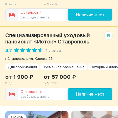
в день
в месяц
Осталось 4
Наличие мест
свободных места
Специализированный уходовый
РЕКОМЕНДУЕМ
пансионат «Исток» Ставрополь
4.7
4 отзыва
г.Ставрополь ул. Кирова 25
Для проживания
Временное размещение
Сахарный диаб
от 1 900 ₽
от 57 000 ₽
в день
в месяц
Осталось 4
Наличие мест
свободных места
ЭКОНОМ